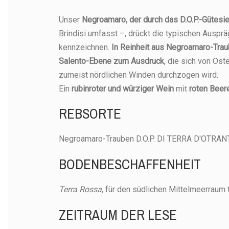
Artikel-Nr.
Unser
Negroamaro, der durch das D.O.P.-Gütesie
10 Artikel
Auf Lager
ARTIKEL
ARTIKEL
Brindisi umfasst –, drückt die typischen Ausprä
kennzeichnen.
In Reinheit aus Negroamaro-Trau
Salento-Ebene zum Ausdruck
, die sich von Os
zumeist nördlichen Winden durchzogen wird.
Ein
rubinroter und würziger Wein
mit
roten Beer
REBSORTE
Negroamaro-Trauben D.O.P. DI TERRA D'OTRANTO
Serre di Te
BODENBESCHAFFENHEIT
Serre di Terr
Negroam
Negroamaro B
Rotwein D.O
D.O.P. Jahr
Terra Rossa
, für den südlichen Mittelmeerraum 
2
ZEITRAUM DER LESE
AVAILABILITY