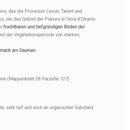
ens, das die Provinzen Lecce, Tarent und
, die das Gebiet der Pianura di Terra d’Otranto
er
fruchtbaren und tiefgründigen Böden der
end der Vegetationsperiode von starken,
chmack am Gaumen
.
one (Mappenblatt 28 Parzelle 127)
Serre di Terra d'Otranto
di Terra
i Terra d'Otranto
Serre di Terra d'Otranto
Negroamaro Bio-
Negroamaro
maro Rotwein
Negroamaro Bio-Rotwein
Rotwein D.O.P. - 2021
.P. Jahrgang
 Jahrgang 2021
D.O.P. - 2021
te, sehr tief und reich an organischer Substanz
21