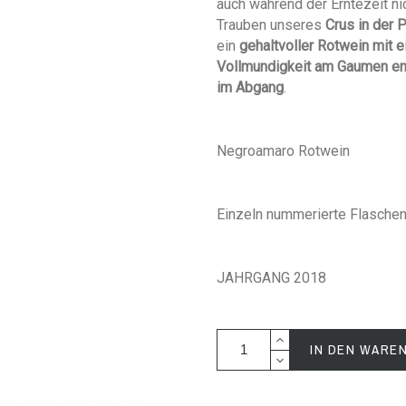
auch während der Erntezeit n
Trauben unseres
Crus in der 
ein
gehaltvoller Rotwein mit
Vollmundigkeit am Gaumen ent
im Abgang
.
Negroamaro Rotwein
Einzeln nummerierte Flasche
JAHRGANG 2018
IN DEN WARE