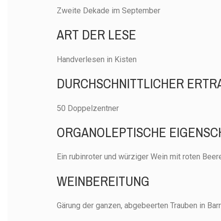
AVAILABILITY
Zweite Dekade im September
45,0
PREIS
45,
ART DER LESE
PREIS
BESCHREIBUNG
BESCHREIBUNG
Handverlesen in Kisten
Der Jah
Der J
2019
erwies
2019
erwi
DURCHSCHNITTLICHER ERTR
besonders 
besonder
regenar
regena
50 Doppelzentner
Traubenertr
Traubener
zwar niedrig
zwar niedr
ORGANOLEPTISCHE EIGENSC
Durchschni
Durchsch
trotzde
trotz
hochwertiger
Ein rubinroter und würziger Wein mit roten Be
hochwertig
Unser Neg
Unser N
WEINBEREITUNG
Rotwein au
Rotwein 
Serre di Terr
Serre 
hat eine bee
d'Otrant
Gärung der ganzen, abgebeerten Trauben in Barri
Konzentra
beeind