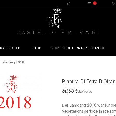
1
MARO D.O.P.
SHOP
VIGNETI DI TERRA D'OTRANTO
P. Jahrgang 2018
Pianura Di Terra D'Otra
50,00 €
Bruttopreis
Der Jahrgang
2018
war für di
Vegetationsperiode insgesam