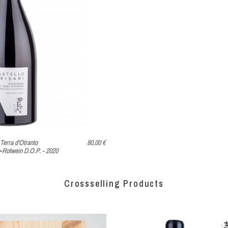
RENKORB
IN DEN WARENKORB
IN DE
 Terra d'Otranto
80,00 €
Rotwein D.O.P. - 2020
Crossselling Products