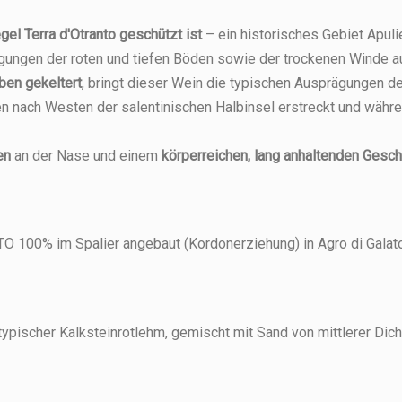
gel Terra d'Otranto geschützt ist
– ein historisches Gebiet Apuli
gungen der roten und tiefen Böden sowie der trockenen Winde aus
ben gekeltert
, bringt dieser Wein die typischen Ausprägungen d
ten nach Westen der salentinischen Halbinsel erstreckt und währ
en
an der Nase und einem
körperreichen, lang anhaltenden Ges
 100% im Spalier angebaut (Kordonerziehung) in Agro di Galat
rra d'Otranto
Pianura di Terra
Pianura 
a d'Otranto
Pianura di Terra d'Otranto
Pianura d
aro Bio-
d'Otranto Negroamaro
d'Otranto 
io-Rotwein
Negroamaro Rotwein
Negroa
.P. Jahrgang
Rotwein D.O.P. Jahrgang
Rotwein D.O
gang 2019
D.O.P. Jahrgang 2020
D.O.P.
typischer Kalksteinrotlehm, gemischt mit Sand von mittlerer Dich
019
2020
20