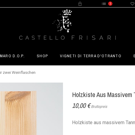
1
MARO D.O.P.
SHOP
VIGNETI DI TERRA D'OTRANTO
r zwei Weinflaschen
Holzkiste Aus Massivem 
10,00 €
Bruttopreis
Holzkiste aus massivem Tann