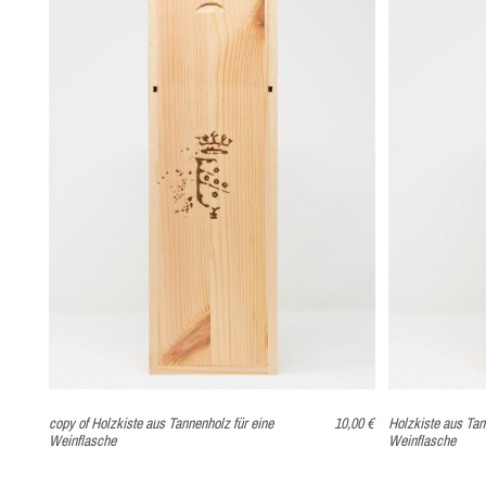
AVAILABILITY
AVAILABILITY
PREIS
PREIS
BESCHREIBUNG
BESCHREIBUNG
copy of Holzkiste aus Tannenholz für eine
10,00 €
Holzkiste aus Tan
Weinflasche
Weinflasche