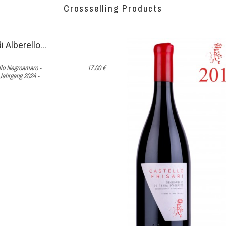
Crossselling Products
No features to c
No features to c
IN DEN WARENKORB
llo Negroamaro -
17,00 €
Jahrgang 2024 -