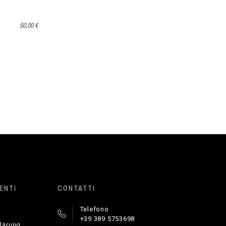
50,00 €
ENTI
CONTATTI
Telefono
+39 389 5753698
lärung