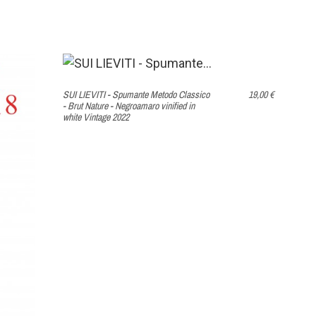
ompare
ompare
IN DEN WARENKORB
SUI LIEVITI - Spumante Metodo Classico
19,00 €
- Brut Nature - Negroamaro vinified in
white Vintage 2022