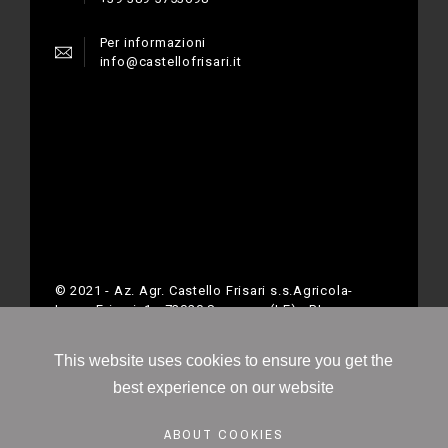
Per informazioni
info@castellofrisari.it
© 2021 - Az. Agr. Castello Frisari s.s.Agricola-
Largo Frisari, 1 - 73020 Scorrano (LE) - P.Iva
04793750755
This website uses cookies to ensure you get the
best experience on our website
ABOUT COOKIES