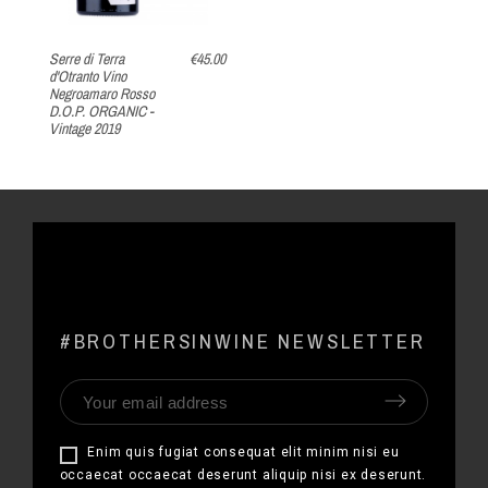
.00
ANCESTRALE -
€19.00
La
Negromaro Rosè
Vi
Sparkling wine D.O.P.
Ro
- Vintage 2023
Vi
#BROTHERSINWINE NEWSLETTER
Enim quis fugiat consequat elit minim nisi eu
occaecat occaecat deserunt aliquip nisi ex deserunt.