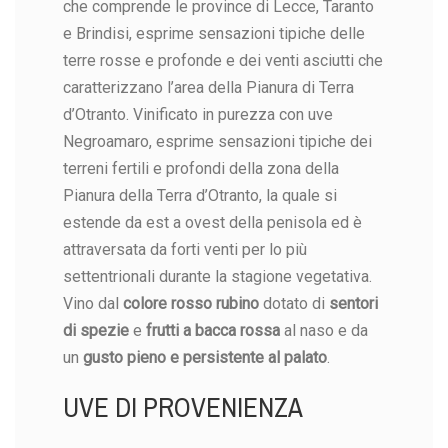
Reference
che comprende le province di Lecce, Taranto
81 Items
In stock
e Brindisi, esprime sensazioni tipiche delle
terre rosse e profonde e dei venti asciutti che
caratterizzano l’area della Pianura di Terra
d’Otranto. Vinificato in purezza con uve
Negroamaro, esprime sensazioni tipiche dei
Pianura di
Pianura di
Serre di
Serre di
Pianura di
Pianura di
Serre di
Serre di
terreni fertili e profondi della zona della
Terra
Terra
Terra
Terra
Terra
Terra
Terra
Terra
Pianura della Terra d’Otranto, la quale si
d'Otranto
d'Otranto
d'Otranto
d'Otranto
d'Otranto
d'Otranto
d'Otranto
d'Otranto
estende da est a ovest della penisola ed è
Vino
Vino
Vino
Vino
Vino
Vino
Vino
Vino
attraversata da forti venti per lo più
Negroamaro
Negroamaro
Negroamaro
Negroamaro
Negroamaro
Negroamaro
Negroamaro
Negroamaro
settentrionali durante la stagione vegetativa.
Rosso
Rosso
Rosso D.O.P.
Rosso D.O.P.
Rosso D.O.P.
Rosso D.O.P.
Rosso D.O.P.
Rosso D.O.P.
Vino dal
colore rosso rubino
dotato di
sentori
Vintage
Vintage
ORGANIC -
ORGANIC -
- ORGANIC -
- ORGANIC -
- ORGANIC -
- ORGANIC -
di spezie
e
frutti a bacca rossa
al naso e da
2018
2018
Vintage
Vintage
Vintage
Vintage
Vintage
Vintage
un
gusto pieno e persistente al palato
.
2019
2019
2021
2021
2021
2021
UVE DI PROVENIENZA
€50.00
€50.00
€45.00
€45.00
€41.00
€41.00
€41.00
€41.00
No features to compare
No features to compare