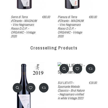
Serre di Terra
€80.00
Pianura di Terra
€80.00
AN
d'Otranto - MAGNUM
d'Otranto - MAGNUM
Ne
- Vino Negroamaro
- Vino Negroamaro
Sp
Rosso D.O.P. -
Rosso D.O.P. -
- 
ORGANIC - Vintage
ORGANIC - Vintage
2020
2020
Crossselling Products
SUI LIEVITI -
€19.00
Spumante Metodo
Classico - Brut Nature
- Negroamaro vinified
in white Vintage 2023