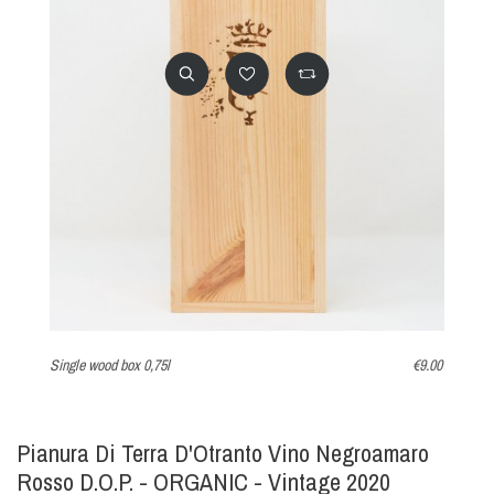
Single wood box 0,75l
€9.00
Wo
Pianura Di Terra D'Otranto Vino Negroamaro
Rosso D.O.P. - ORGANIC - Vintage 2020