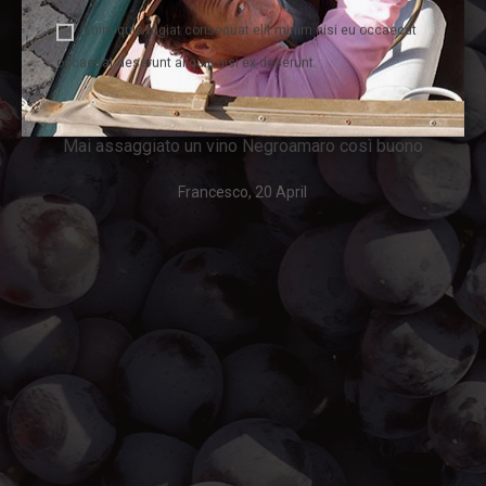
Enim quis fugiat consequat elit minim nisi eu occaecat
TESTIMONIALS
occaecat deserunt aliquip nisi ex deserunt.
o
Rosato di Negroamaro del Salento con una elegante
chiusura in ceralacca blu. Si tratta di un Rosato, non di
un classico rosso. Delicatissimo. Colore ramato
limpido, abbastanza morbido. All’olfatto note leggere
di ciliegia sotto spirito, pietra e...
Paolo, 20 April