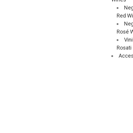
Neg
Red W
Neg
Rosé 
Vin
Rosati 
Acces