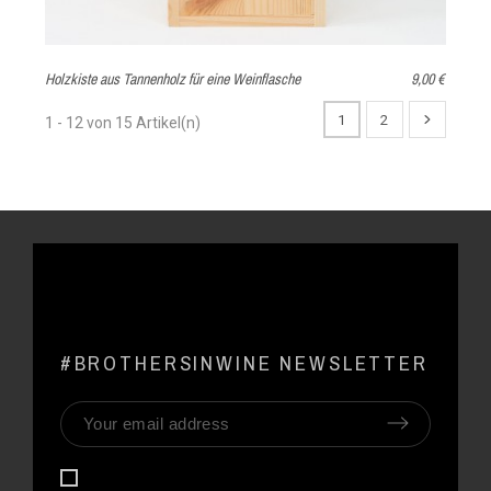
Holzkiste aus Tannenholz für eine Weinflasche
9,00 €
1
2
1 - 12 von 15 Artikel(n)
#BROTHERSINWINE NEWSLETTER