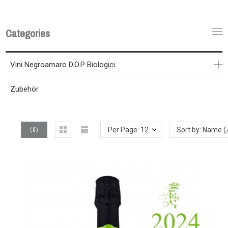
Categories
Vini Negroamaro D.O.P Biologici
Zubehör
(
0
)
Per Page: 12
Sort by: Name (Z