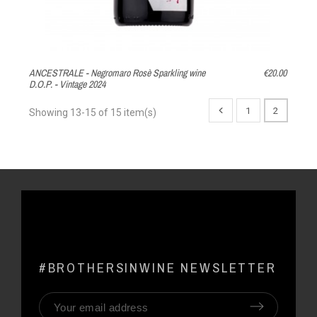
ANCESTRALE - Negromaro Rosè Sparkling wine
€20.00
D.O.P. - Vintage 2024
1
2
Showing 13-15 of 15 item(s)
#BROTHERSINWINE NEWSLETTER