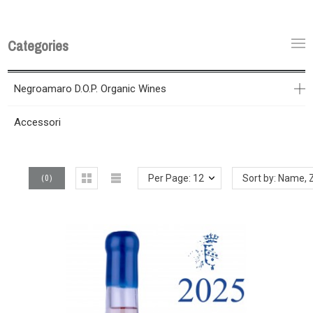
Categories
Negroamaro D.O.P. Organic Wines
Accessori
(
0
)
Per Page: 12
Sort by: Name, 