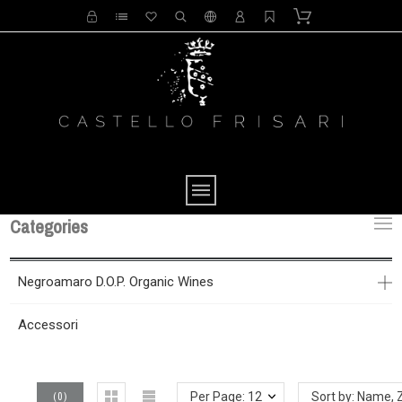
Categories
Negroamaro D.O.P. Organic Wines
Accessori
(
0
)
Per Page: 12
Sort by: Name, 