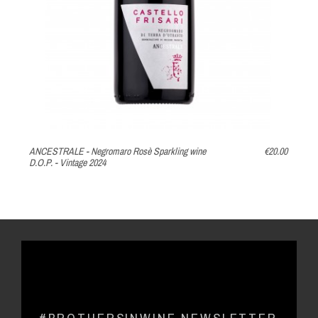
ANCESTRALE - Negromaro Rosè Sparkling wine
€20.00
D.O.P. - Vintage 2024