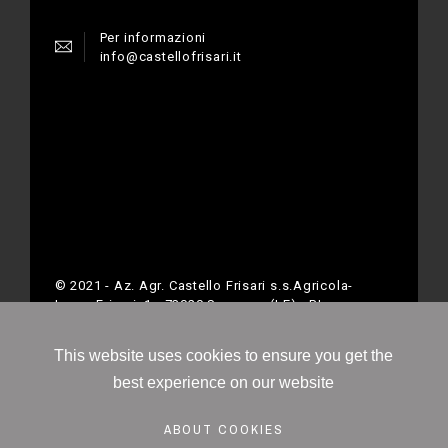
Per informazioni
info@castellofrisari.it
© 2021 - Az. Agr. Castello Frisari s.s.Agricola-
Largo Frisari, 1 - 73020 Scorrano (LE) - P.Iva
04793750755
This website uses cookies to ensure you get the
best experience on our website
ABOUT COOKIES