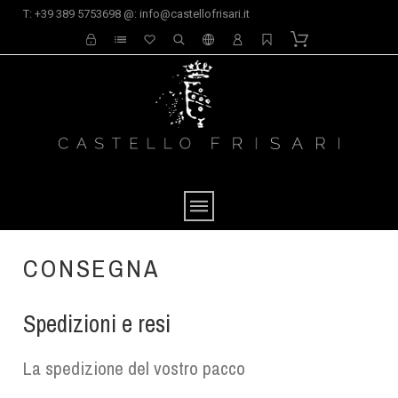
T: +39 389 5753698 @: info@castellofrisari.it
CONSEGNA
Spedizioni e resi
La spedizione del vostro pacco