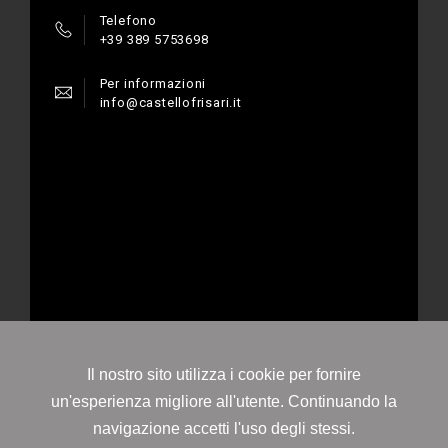
Telefono
+39 389 5753698
Per informazioni
info@castellofrisari.it
© 2021 - Az. Agr. Castello Frisari s.s.Agricola-
Largo Frisari, 1 - 73020 Scorrano (LE) - P.Iva
04793750755
Il nostro sito utilizza i cookie per fornire
un'esperienza migliore all'utente. Continuando la
navigazione accetti l'uso degli stessi.